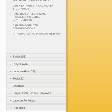
FOR SECURITY PROFESIONALS
CEH: CERTIFIED ETHICAL HACKER
STUDY GUIDE
HANDBOOK OF ELLIPTIC AND
HYPERELLIPTIC CURVE
CRYPTOGRAPHY
DATA AND COMPUTER
COMMUNICATIONS
INTRODUCTION TO DATA COMPRESSION
Skripsi(S1)
Proyek Akhir
Laporan Akhir(D3)
Tesis(S2)
Disertasi
Karya Ilmiah Dosen / Karyawan
Laporan Penelitian
Proseding