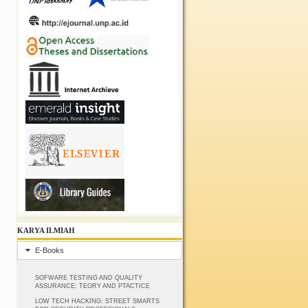
KARYA ILMIAH
E-Books
SOFWARE TESTING AND QUALITY
ASSURANCE: TEORY AND PTACTICE
LOW TECH HACKING: STREET SMARTS