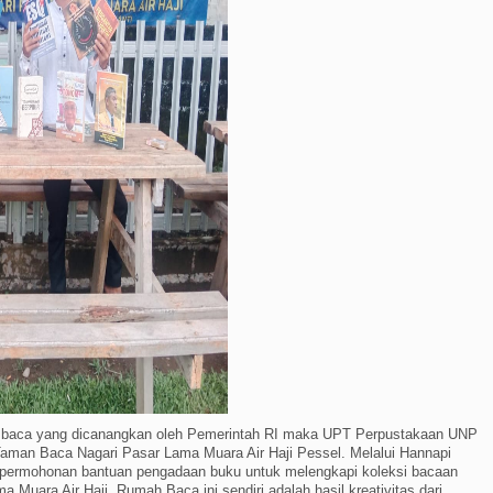
aca yang dicanangkan oleh Pemerintah RI maka UPT Perpustakaan UNP
man Baca Nagari Pasar Lama Muara Air Haji Pessel. Melalui Hannapi
 permohonan bantuan pengadaan buku untuk melengkapi koleksi bacaan
Muara Air Haji. Rumah Baca ini sendiri adalah hasil kreativitas dari