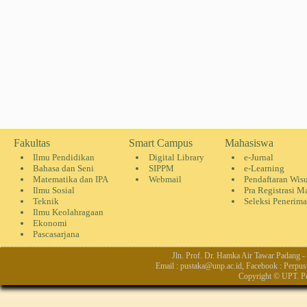
Fakultas
Smart Campus
Mahasiswa
Ilmu Pendidikan
Digital Library
e-Jurnal
Bahasa dan Seni
SIPPM
e-Learning
Matematika dan IPA
Webmail
Pendaftaran Wis
Ilmu Sosial
Pra Registrasi M
Teknik
Seleksi Penerim
Ilmu Keolahragaan
Ekonomi
Pascasarjana
Jln. Prof. Dr. Hamka Air Tawar Padang 
Email : pustaka@unp.ac.id, Facebook : Perpus
Copyright © UPT. Pe