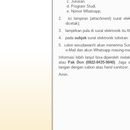
c. Jurusan,
d. Program Studi,
e. Nomor Whatsapp;
2.
isi lampiran (
attachment
) surat ele
dicetak);
3.
lampirkan pula di surat elektronik itu f
4.
pada
subjek
surat elektronik tuliskan:
5.
calon wisudawan/ti akan menerima Sur
e-Mail dan akun Whatsapp masing-ma
Informasi lebih lanjut bisa diperoleh mel
atau
Pak Don (0822-8435-9840)
. Jaga s
tangan dengan sabun atau
hand sanitizer
,
Amin.