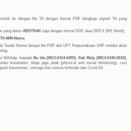
ktronik itu dengan file TA dengan format PDF (lengkap seperti TA yang
ile yang berisi
ABSTRAK
saja dengan format DOC atau DOCX (MS Word);
TA-NIM-Nama
;
at Tanda Terima berupa file PDF dari UPT Perpustakaan UNP melalui akun
sing
.
alui WA/telp. kepada
Bu Ida (0813-6314-6455)
,
Kak Mely (0813-6340-0010),
elalu kesehatan, tetap jaga jarak (
physical and social distancing
), cuci
 jauhi kerumunan, semoga kita semua terhindar dari Covid-19.