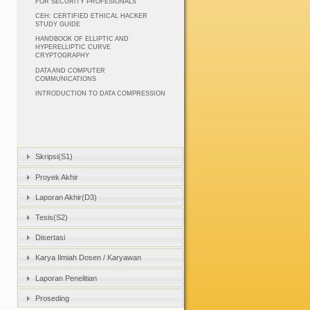
FOR SECURITY PROFESIONALS
CEH: CERTIFIED ETHICAL HACKER
STUDY GUIDE
HANDBOOK OF ELLIPTIC AND
HYPERELLIPTIC CURVE
CRYPTOGRAPHY
DATA AND COMPUTER
COMMUNICATIONS
INTRODUCTION TO DATA COMPRESSION
Skripsi(S1)
Proyek Akhir
Laporan Akhir(D3)
Tesis(S2)
Disertasi
Karya Ilmiah Dosen / Karyawan
Laporan Penelitian
Proseding