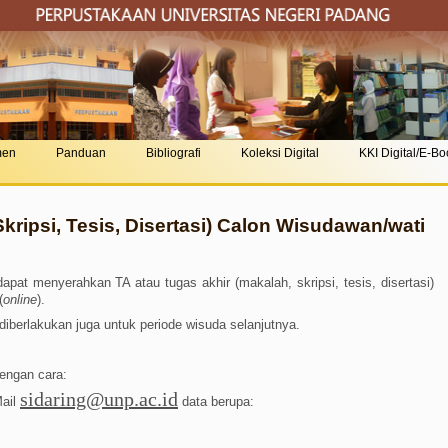
men
Panduan
Bibliografi
Koleksi Digital
KKI Digital/E-B
ripsi, Tesis, Disertasi) Calon Wisudawan/wati
at menyerahkan TA atau tugas akhir (makalah, skripsi, tesis, disertasi)
(
online
).
diberlakukan juga untuk periode wisuda selanjutnya.
engan cara:
sidaring@unp.ac.id
Mail
data berupa: